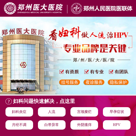
妇科问题快速解决，点这里
妇科炎症
人流
宫颈糜烂
早孕症状
月经不调
白带异常
外阴瘙痒
HPV