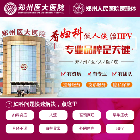
妇科问题快速解决，点这里
妇科炎症
人流
宫颈糜烂
早孕症状
月经不调
白带异常
外阴瘙痒
HPV