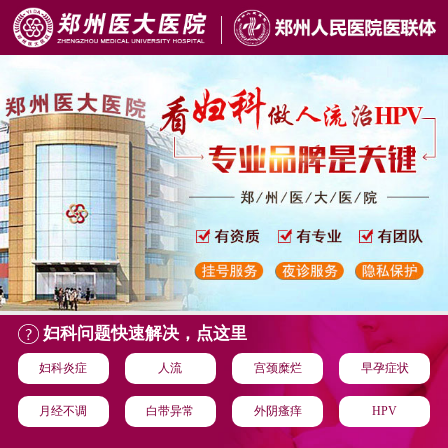
妇科问题快速解决，点这里
妇科炎症
人流
宫颈糜烂
早孕症状
月经不调
白带异常
外阴瘙痒
HPV