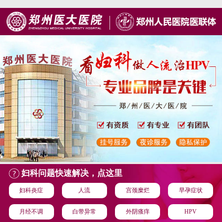
妇科问题快速解决，点这里
妇科炎症
人流
宫颈糜烂
早孕症状
月经不调
白带异常
外阴瘙痒
HPV